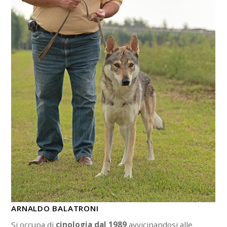
ARNALDO BALATRONI
Si occupa di
cinologia dal 1989
avvicinandosi alle