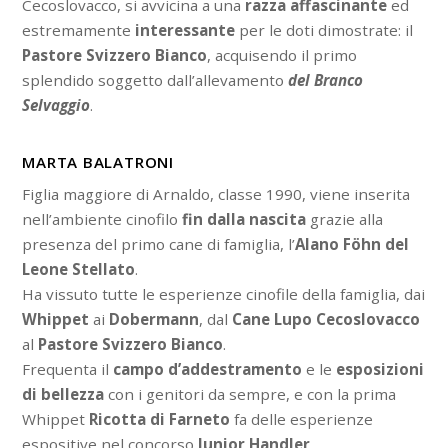
Cecoslovacco, si avvicina a una
razza affascinante
ed
estremamente
interessante
per le doti dimostrate: il
Pastore Svizzero Bianco
, acquisendo il primo
splendido soggetto dall’allevamento
del Branco
Selvaggio
.
MARTA BALATRONI
Figlia maggiore di Arnaldo, classe 1990, viene inserita
nell’ambiente cinofilo
fin dalla nascita
grazie alla
presenza del primo cane di famiglia, l’
Alano
Föhn del
Leone Stellato
.
Ha vissuto tutte le esperienze cinofile della famiglia, dai
Whippet
ai
Dobermann
, dal
Cane Lupo Cecoslovacco
al
Pastore Svizzero Bianco
.
Frequenta il
campo d’addestramento
e le
esposizioni
di bellezza
con i genitori da sempre, e con la prima
Whippet
Ricotta di Farneto
fa delle esperienze
espositive nel concorso
Junior Handler
.