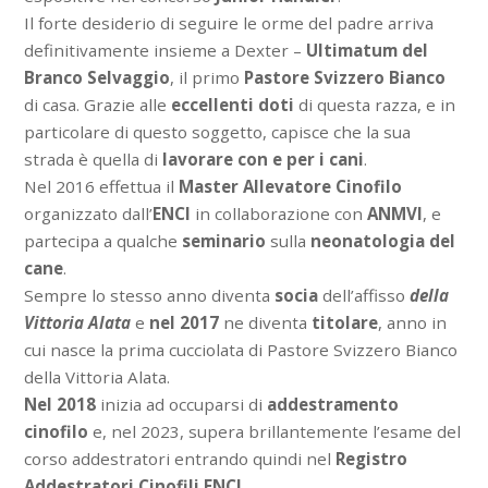
Il forte desiderio di seguire le orme del padre arriva
definitivamente insieme a Dexter –
Ultimatum del
Branco Selvaggio
, il primo
Pastore Svizzero Bianco
di casa. Grazie alle
eccellenti doti
di questa razza, e in
particolare di questo soggetto, capisce che la sua
strada è quella di
lavorare con e per i cani
.
Nel 2016 effettua il
Master Allevatore Cinofilo
organizzato dall’
ENCI
in collaborazione con
ANMVI
, e
partecipa a qualche
seminario
sulla
neonatologia del
cane
.
Sempre lo stesso anno diventa
socia
dell’affisso
della
Vittoria Alata
e
nel 2017
ne diventa
titolare
, anno in
cui nasce la prima cucciolata di Pastore Svizzero Bianco
della Vittoria Alata.
Nel 2018
inizia ad occuparsi di
addestramento
cinofilo
e, nel 2023, supera brillantemente l’esame del
corso addestratori entrando quindi nel
Registro
Addestratori Cinofili ENCI
.