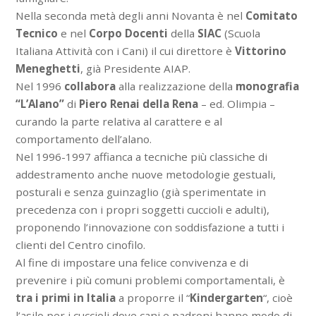
Nella seconda metà degli anni Novanta è nel
Comitato
Tecnico
e nel
Corpo
Docenti
della
SIAC
(Scuola
Italiana Attività con i Cani) il cui direttore è
Vittorino
Meneghetti
, già Presidente AIAP.
Nel 1996
collabora
alla realizzazione della
monografia
“L’Alano”
di
Piero Renai della Rena
– ed. Olimpia –
curando la parte relativa al carattere e al
comportamento dell’alano.
Nel 1996-1997 affianca a tecniche più classiche di
addestramento anche nuove metodologie gestuali,
posturali e senza guinzaglio (già sperimentate in
precedenza con i propri soggetti cuccioli e adulti),
proponendo l’innovazione con soddisfazione a tutti i
clienti del Centro cinofilo.
Al fine di impostare una felice convivenza e di
prevenire i più comuni problemi comportamentali, è
tra i primi in Italia
a proporre il “
Kindergarten
“, cioè
l’asilo per i cuccioli dove cani e padroni hanno modo di