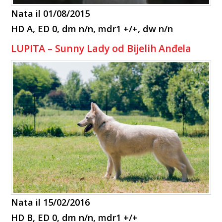
Nata il 01/08/2015
HD A, ED 0, dm n/n, mdr1 +/+, dw n/n
LUPITA – Sunny Lady od Bijelih Anđela
Nata il 15/02/2016
HD B, ED 0, dm n/n, mdr1 +/+