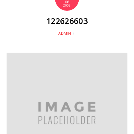
06
2008
122626603
ADMIN