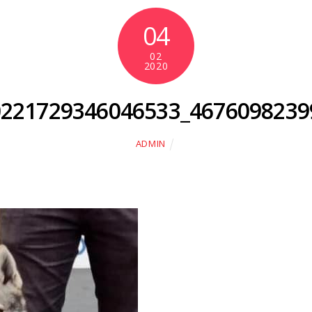
04
02
2020
0221729346046533_4676098239
ADMIN