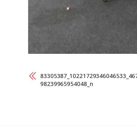
83305387_10221729346046533_46
98239965954048_n