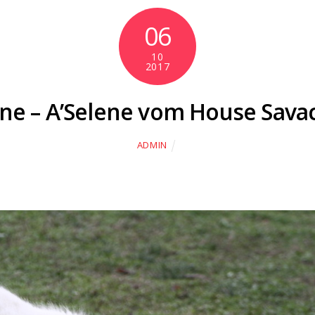
06
10
2017
ene – A’Selene vom House Sava
ADMIN