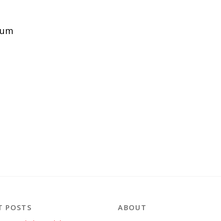
ium
T POSTS
ABOUT