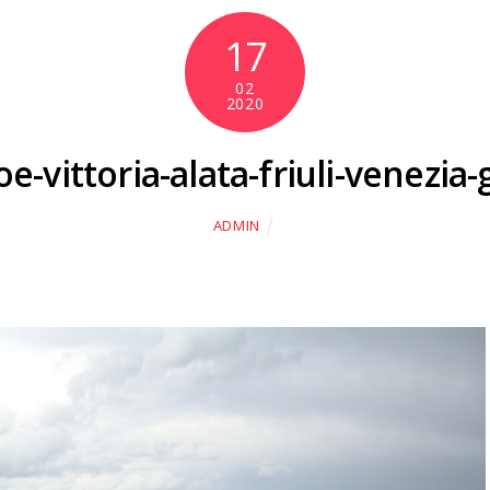
17
02
2020
-vittoria-alata-friuli-venezia-
ADMIN