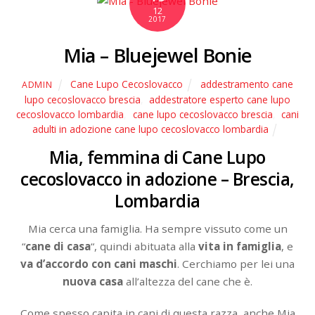
12
2017
Mia – Bluejewel Bonie
Cane Lupo Cecoslovacco
addestramento cane
ADMIN
lupo cecoslovacco brescia
,
addestratore esperto cane lupo
cecoslovacco lombardia
,
cane lupo cecoslovacco brescia
,
cani
adulti in adozione cane lupo cecoslovacco lombardia
Mia, femmina di Cane Lupo
cecoslovacco in adozione – Brescia,
Lombardia
Mia cerca una famiglia. Ha sempre vissuto come un
“
cane di casa
“, quindi abituata alla
vita in famiglia
, e
va d’accordo con cani maschi
. Cerchiamo per lei una
nuova casa
all’altezza del cane che è.
Come spesso capita in cani di questa razza, anche Mia