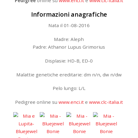
Pedigree
online su
www.enci.it
e
www.clc-italia.it
Informazioni anagrafiche
Nata il 01-08-2016
Madre: Aleph
Padre: Athanor Lupus Grimorius
Displasie: HD-B, ED-0
Malattie genetiche ereditarie: dm n/n, dw n/dw
Pelo lungo: L/L
Pedigree online su
www.enci.it
e
www.clc-italia.it