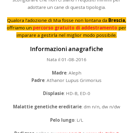
adottare un cane di questa tipologia.
Qualora l’adozione di Mia fosse non lontana da
Brescia
,
offriamo un
percorso gratuito di addestramento
per
imparare a gestirla nel miglior modo possibile.
Informazioni anagrafiche
Nata il 01-08-2016
Madre
: Aleph
Padre
: Athanor Lupus Grimorius
Displasie
: HD-B, ED-0
Malattie genetiche ereditarie
: dm n/n, dw n/dw
Pelo lungo
: L/L