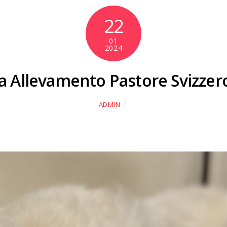
22
01
2024
lata Allevamento Pastore Svizze
ADMIN