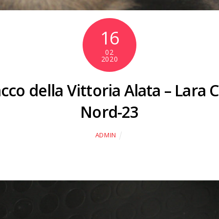
16
02
2020
cco della Vittoria Alata – Lara
Nord-23
ADMIN