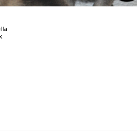
lla
X