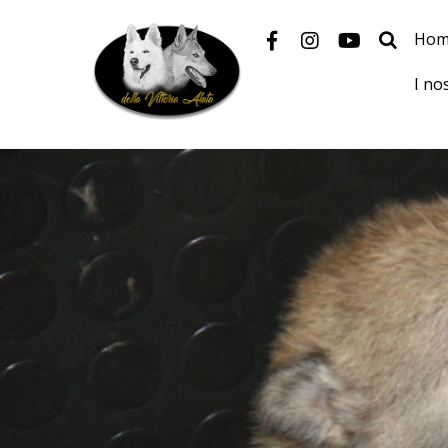
Hom
I no