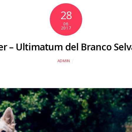
28
06
2017
r – Ultimatum del Branco Sel
ADMIN