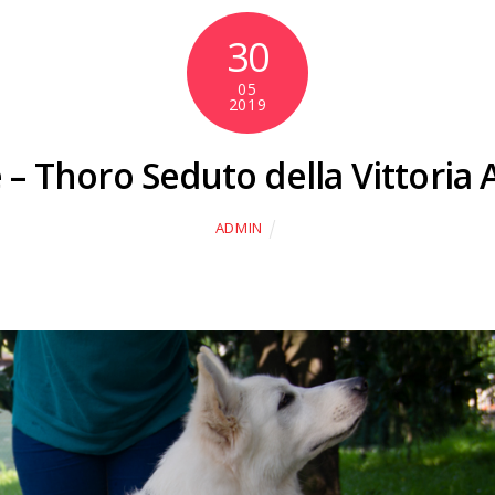
30
05
2019
– Thoro Seduto della Vittoria 
ADMIN