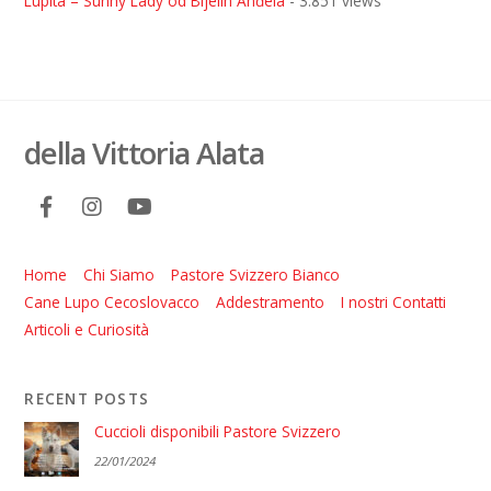
Lupita – Sunny Lady od Bijelih Anđela
- 3.851 views
della Vittoria Alata
Home
Chi Siamo
Pastore Svizzero Bianco
Cane Lupo Cecoslovacco
Addestramento
I nostri Contatti
Articoli e Curiosità
RECENT POSTS
Cuccioli disponibili Pastore Svizzero
22/01/2024