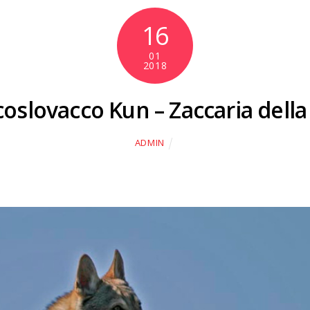
16
01
2018
oslovacco Kun – Zaccaria della 
ADMIN