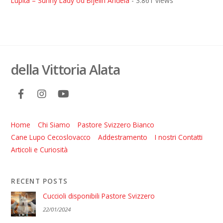
Lupita – Sunny Lady od Bijelih Anđela
- 3.861 views
della Vittoria Alata
Home
Chi Siamo
Pastore Svizzero Bianco
Cane Lupo Cecoslovacco
Addestramento
I nostri Contatti
Articoli e Curiosità
RECENT POSTS
Cuccioli disponibili Pastore Svizzero
22/01/2024