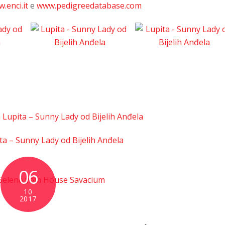
.enci.it
e
www.pedigreedatabase.com
ia Lupita – Sunny Lady od Bijelih Anđela
ta – Sunny Lady od Bijelih Anđela
06
10
2017