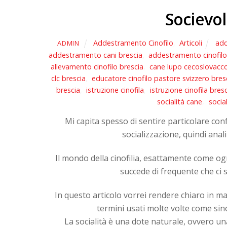
Socievol
Addestramento Cinofilo
,
Articoli
add
ADMIN
addestramento cani brescia
,
addestramento cinofil
allevamento cinofilo brescia
,
cane lupo cecoslovacco
clc brescia
,
educatore cinofilo pastore svizzero bres
brescia
,
istruzione cinofila
,
istruzione cinofila bres
socialità cane
,
social
Mi capita spesso di sentire particolare confu
socializzazione, quindi anal
Il mondo della cinofilia, esattamente come ogn
succede di frequente che ci s
In questo articolo vorrei rendere chiaro in 
termini usati molte volte come sin
La socialità è una dote naturale, ovvero u