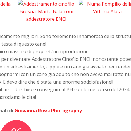
camente migliori. Sono follemente innamorata della strutt
a testa di questo cane!
ico maschio di proprietà in riproduzione.
e per diventare Addestratore Cinofilo ENCI; nonostante pote
are un addestramento, oppure un cane già avviato per rende
 impegnarmi con un cane già adulto che non aveva mai fatto nu
lo. E devo dire che è stata una enorme soddisfazione!!
l mio obiettivo è conseguire il BH con lui nel corso del 2024
ncrociamo le dita!
nali di
Giovanna Rossi Photography