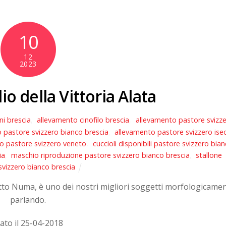
10
12
2023
 della Vittoria Alata
ni brescia
,
allevamento cinofilo brescia
,
allevamento pastore svizz
 pastore svizzero bianco brescia
,
allevamento pastore svizzero ise
o pastore svizzero veneto
,
cuccioli disponibili pastore svizzero bia
ia
,
maschio riproduzione pastore svizzero bianco brescia
,
stallone
svizzero bianco brescia
etto Numa, è uno dei nostri migliori soggetti morfologicame
parlando.
ato il 25-04-2018