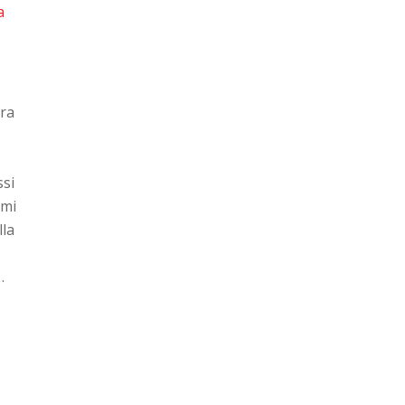
ura
ssi
rmi
lla
…