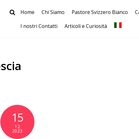
Home
Chi Siamo
Pastore Svizzero Bianco
C
I nostri Contatti
Articoli e Curiosità
scia
15
12
2023