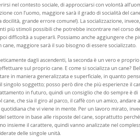
erirsi nel contesto sociale, di approcciarsi con volontà all’u
zione con l’uomo, maggiore sarà il grado di socialità del can
 docilità, grande errore comune!). La socializzazione, invece,
nti più stimoli possibili che potrebbe incontrare nel corso de
poi difficoltà a superarli. Possiamo anche aggiungere che pi
 un cane, maggiore sarà il suo bisogno di essere socializzato.
eticamente dagli ascendenti, la seconda è un vero e proprio
ffettuare sul proprio cane. E come si socializza un cane? Be
are in maniera generalizzata e superficiale, in quanto pens
 il singolo soggetto; posso però dire che più esperienze il ca
attamento in futuro, quindi un consiglio che do sempre è di
 cane, che sia il giro al parco, il caffè con un amico, andare 
tà quotidiana che vi viene in mente. Per un lavoro mirato, inve
el settore in base alle risposte del cane, soprattutto perché
no insieme il carattere, quindi vanno analizzate nel comples
derate delle singole unità.