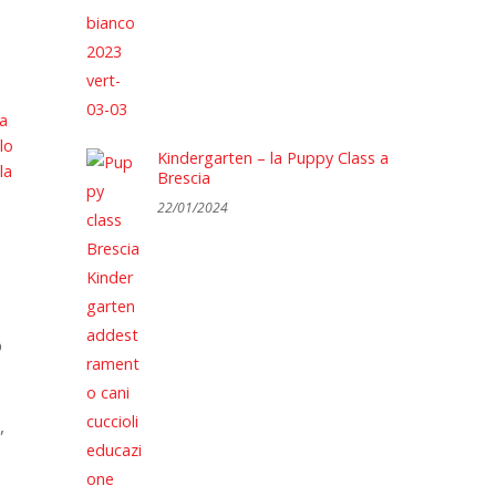
ia
,
lo
Kindergarten – la Puppy Class a
la
Brescia
22/01/2024
o
,