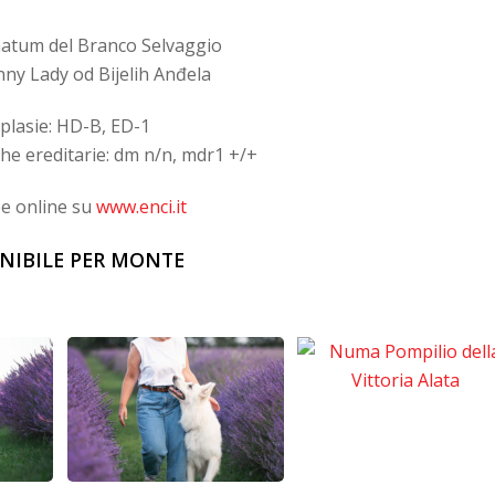
matum del Branco Selvaggio
ny Lady od Bijelih Anđela
plasie: HD-B, ED-1
he ereditarie: dm n/n, mdr1 +/+
e online su
www.enci.it
NIBILE PER MONTE