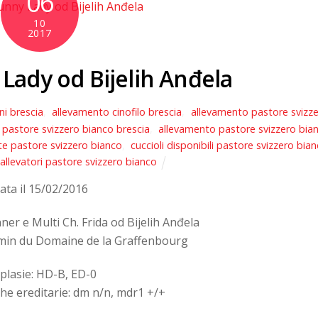
06
10
2017
 Lady od Bijelih Anđela
ni brescia
,
allevamento cinofilo brescia
,
allevamento pastore svizz
pastore svizzero bianco brescia
,
allevamento pastore svizzero bia
te pastore svizzero bianco
,
cuccioli disponibili pastore svizzero bia
 allevatori pastore svizzero bianco
ata il 15/02/2016
r e Multi Ch. Frida od Bijelih Anđela
rmin du Domaine de la Graffenbourg
plasie: HD-B, ED-0
he ereditarie: dm n/n, mdr1 +/+