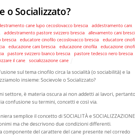
e o Socializzato?
estramento cane lupo cecoslovacco brescia
,
addestramento cani
,
o
,
addestramento pastore svizzero brescia
,
allevamento cani bresc
 brescia
,
educatore cinofilo cecoslovacco brescia
,
educatore cinofi
cia
,
educazione cani brescia
,
educazione cinofila
,
educazione cinofi
cia
,
pastore svizzero bianco brescia
,
pastore tedesco nero brescia
,
izzare il cane
,
socializzazione cane
sione sul tema cinofilo circa la socialità (o sociabilità) e la
izziamolo insieme: Socievole o Socializzato?
i settore, è materia oscura ai non addetti ai lavori, pertant
ia confusione su termini, concetti e così via.
maniera semplice il concetto di SOCIALITÀ e SOCIALIZZAZIONE
onimi ma che descrivono due condizioni differenti.
na componente del carattere del cane presente nel corredo