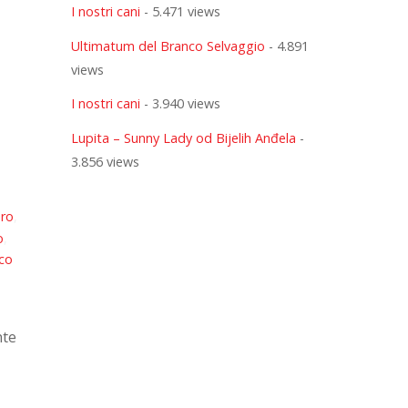
I nostri cani
- 5.471 views
Ultimatum del Branco Selvaggio
- 4.891
views
I nostri cani
- 3.940 views
Lupita – Sunny Lady od Bijelih Anđela
-
3.856 views
ero
,
o
,
nco
nte