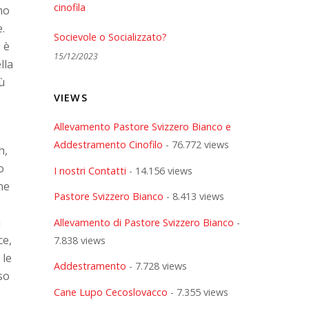
omo
e.
Socievole o Socializzato?
 è
15/12/2023
lla
ù
VIEWS
Allevamento Pastore Svizzero Bianco e
Addestramento Cinofilo
- 76.772 views
h,
o
I nostri Contatti
- 14.156 views
ne
Pastore Svizzero Bianco
- 8.413 views
a
Allevamento di Pastore Svizzero Bianco
-
ce,
7.838 views
 le
Addestramento
- 7.728 views
so
Cane Lupo Cecoslovacco
- 7.355 views