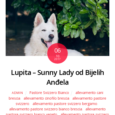
06
10
2017
Lupita – Sunny Lady od Bijelih
Anđela
Pastore Svizzero Bianco
allevamento cani
ADMIN
brescia
,
allevamento cinofilo brescia
,
allevamento pastore
svizzero
,
allevamento pastore svizzero bergamo
,
allevamento pastore svizzero bianco brescia
,
allevamento
pastore svizzero bianco veneto
,
allevamento pastore svizzero