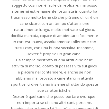
soggetto così non è facile da replicare, ma posso
ritenermi estremamente fortunata in quanto ha
trasmesso molto bene ciò che più amo di lui; è un
cane sicuro, con un tempo d’attenzione
naturalmente lungo, molto motivato sul gioco,
docilità marcata, capace di ambientarsi facilmente
in contesti nuovi, assolutamente tollerante con
tutti i cani, con una buona socialità. Insomma,
Dexter è proprio un gran cane.
Ha sempre mostrato buona attitudine nelle
attività di morso, dotato di possessività sul gioco
e piacere nel contendere, e anche se non
abbiamo mai provato a cimentarci in attività
sportive, ci divertiamo insieme sfruttando queste
sue caratteristiche.
Dexter è quel cane che posso portare ovunque,
non importa se ci siano altri cani, persone,
bambini che urlano: a lui “basto” io e i momenti di