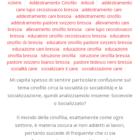
Addestramento Cinofilo
,
Articoli
addestramento
ADMIN
cane lupo cecoslovacco brescia
,
addestramento cani
,
addestramento cani brescia
,
addestramento cinofilo
,
addestramento pastore svizzero brescia
,
allevamento cani
brescia
,
allevamento cinofilo brescia
,
cane lupo cecoslovacco
brescia
,
educatore cinofilo cecoslovacco brescia
,
educatore
cinofilo clc brescia
,
educatore cinofilo pastore svizzero brescia
,
educazione cani brescia
,
educazione cinofila
,
educazione
cinofila brescia
,
istruzione cinofila
,
istruzione cinofila brescia
,
pastore svizzero bianco brescia
,
pastore tedesco nero brescia
,
socialità cane
,
socializzare il cane
,
socializzazione cane
Mi capita spesso di sentire particolare confusione sul
tema cinofilo circa la socialità (o sociabilità) e la
socializzazione, quindi analizziamolo insieme: Socievole
o Socializzato?
Il mondo della cinofilia, esattamente come ogni
settore, è materia oscura ai non addetti ai lavori,
pertanto succede di frequente che ci sia