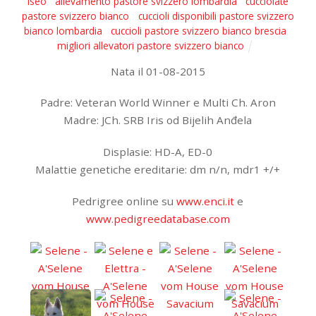
iseo
,
allevamento pastore svizzero lombardia
,
cucciolate
pastore svizzero bianco
,
cuccioli disponibili pastore svizzero
bianco lombardia
,
cuccioli pastore svizzero bianco brescia
,
migliori allevatori pastore svizzero bianco
Nata il 01-08-2015
Padre: Veteran World Winner e Multi Ch. Aron
Madre: JCh. SRB Iris od Bijelih Anđela
Displasie: HD-A, ED-0
Malattie genetiche ereditarie: dm n/n, mdr1 +/+
Pedrigree online su
www.enci.it
e
www.pedigreedatabase.com