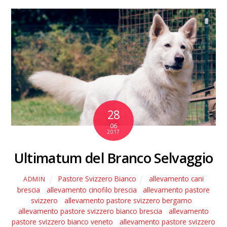
28
06
2017
Ultimatum del Branco Selvaggio
Pastore Svizzero Bianco
allevamento cani
ADMIN
brescia
,
allevamento cinofilo brescia
,
allevamento pastore
svizzero
,
allevamento pastore svizzero bergamo
,
allevamento pastore svizzero bianco brescia
,
allevamento
pastore svizzero bianco veneto
,
allevamento pastore svizzero