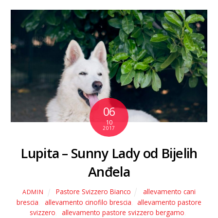
06
10
2017
Lupita – Sunny Lady od Bijelih
Anđela
Pastore Svizzero Bianco
allevamento cani
ADMIN
brescia
,
allevamento cinofilo brescia
,
allevamento pastore
svizzero
,
allevamento pastore svizzero bergamo
,