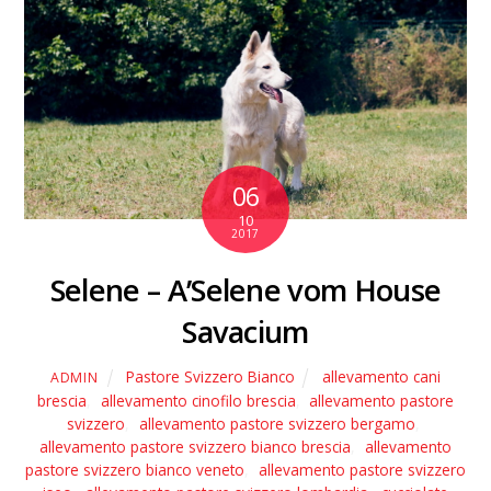
06
10
2017
Selene – A’Selene vom House
Savacium
Pastore Svizzero Bianco
allevamento cani
ADMIN
brescia
,
allevamento cinofilo brescia
,
allevamento pastore
svizzero
,
allevamento pastore svizzero bergamo
,
allevamento pastore svizzero bianco brescia
,
allevamento
pastore svizzero bianco veneto
,
allevamento pastore svizzero