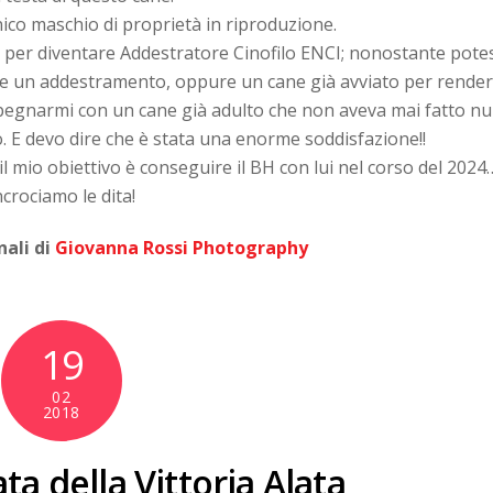
ico maschio di proprietà in riproduzione.
e per diventare Addestratore Cinofilo ENCI; nonostante pote
are un addestramento, oppure un cane già avviato per rende
 impegnarmi con un cane già adulto che non aveva mai fatto nu
lo. E devo dire che è stata una enorme soddisfazione!!
l mio obiettivo è conseguire il BH con lui nel corso del 2024
ncrociamo le dita!
nali di
Giovanna Rossi Photography
19
02
2018
a della Vittoria Alata