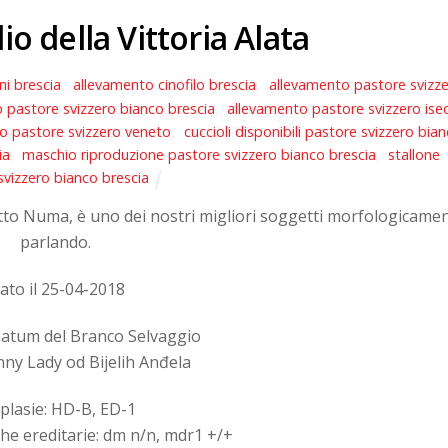
 della Vittoria Alata
ni brescia
,
allevamento cinofilo brescia
,
allevamento pastore svizz
 pastore svizzero bianco brescia
,
allevamento pastore svizzero ise
o pastore svizzero veneto
,
cuccioli disponibili pastore svizzero bia
ia
,
maschio riproduzione pastore svizzero bianco brescia
,
stallone
svizzero bianco brescia
etto Numa, è uno dei nostri migliori soggetti morfologicame
parlando.
ato il 25-04-2018
matum del Branco Selvaggio
ny Lady od Bijelih Anđela
plasie: HD-B, ED-1
he ereditarie: dm n/n, mdr1 +/+