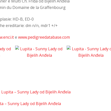
r e Multi Ch. Frida od Bijelih Anđela
rmin du Domaine de la Graffenbourg
plasie: HD-B, ED-0
he ereditarie: dm n/n, mdr1 +/+
.enci.it
e
www.pedigreedatabase.com
ia Lupita – Sunny Lady od Bijelih Anđela
ta – Sunny Lady od Bijelih Anđela