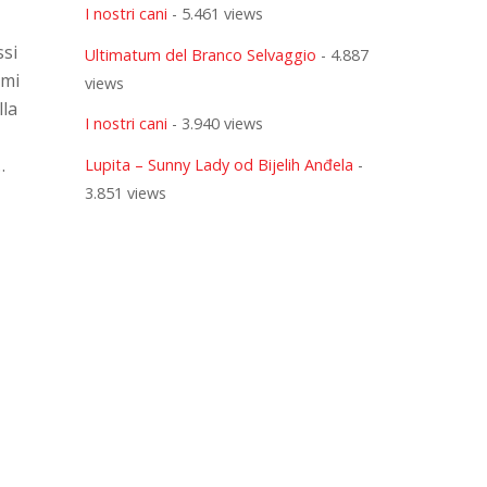
I nostri cani
- 5.461 views
ssi
Ultimatum del Branco Selvaggio
- 4.887
rmi
views
lla
I nostri cani
- 3.940 views
…
Lupita – Sunny Lady od Bijelih Anđela
-
3.851 views