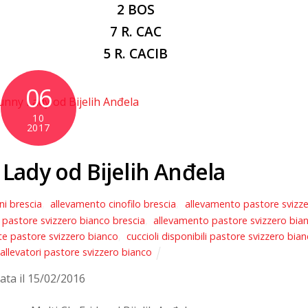
2 BOS
7 R. CAC
5 R. CACIB
06
10
2017
 Lady od Bijelih Anđela
ni brescia
,
allevamento cinofilo brescia
,
allevamento pastore svizz
pastore svizzero bianco brescia
,
allevamento pastore svizzero bia
te pastore svizzero bianco
,
cuccioli disponibili pastore svizzero bia
 allevatori pastore svizzero bianco
ata il 15/02/2016