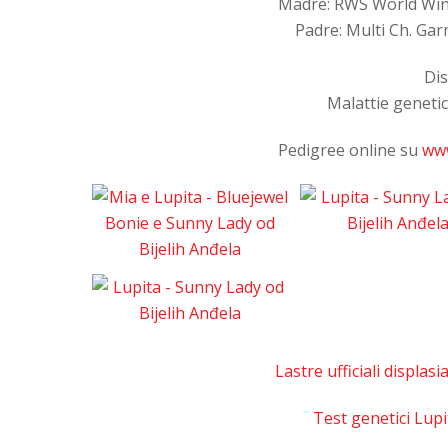
Madre: RWS World Winne
Padre: Multi Ch. Ga
Dis
Malattie genetic
Pedigree online su
www
Lastre ufficiali displas
Test genetici Lupi