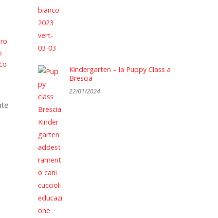
ero
,
o
,
nco
Kindergarten – la Puppy Class a
Brescia
22/01/2024
nte