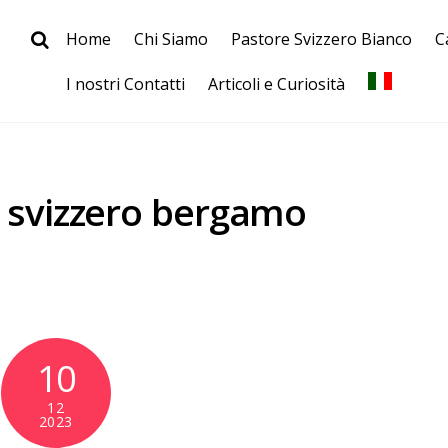
Home
Chi Siamo
Pastore Svizzero Bianco
C
I nostri Contatti
Articoli e Curiosità
 svizzero bergamo
10
12
2023