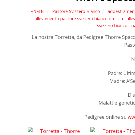
Pastore Svizzero Bianco
addestrament
ADMIN
allevamento pastore svizzero bianco brescia
,
all
svizzero bianco
,
p
La nostra Torretta, da Pedigree Thorre Spaccat
Past
N
Padre: Ulti
Madre: A’S
Dis
Malattie genetic
Pedigree online su
www