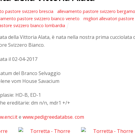
o pastore svizzero brescia
,
allevamento pastore svizzero bergam
evamento pastore svizzero bianco veneto
,
migliori allevatori pastore
astore svizzero bianco lombardia
a della Vittoria Alata, è nata nella nostra prima cucciolata d
ore Svizzero Bianco.
ata il 02-04-2017
matum del Branco Selvaggio
elene vom House Savacium
plasie: HD-B, ED-1
he ereditarie: dm n/n, mdr1 +/+
.enci.it
e
www.pedigreedatabse. com